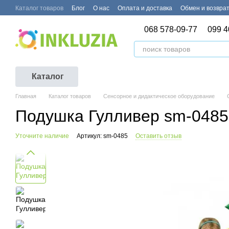
Перейти к основному контенту
Каталог товаров
Блог
О нас
Оплата и доставка
Обмен и возвра
068 578-09-77
099 4
Каталог
Главная
Каталог товаров
Сенсорное и дидактическое оборудование
Подушка Гулливер sm-0485
Уточните наличие
Артикул: sm-0485
Оставить отзыв