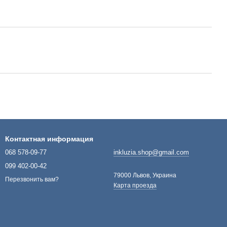
Контактная информация
068 578-09-77
inkluzia.shop@gmail.com
099 402-00-42
79000 Львов, Украина
Перезвонить вам?
Карта проезда