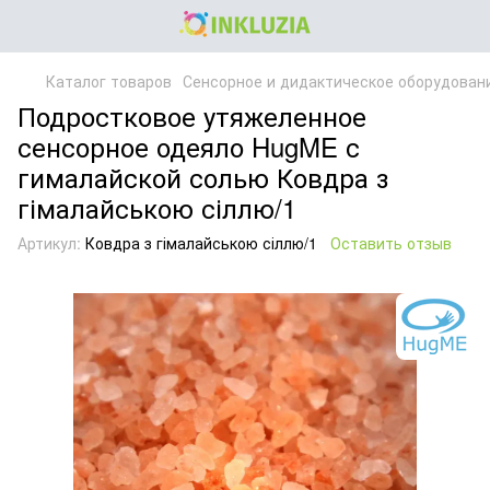
Каталог товаров
Сенсорное и дидактическое оборудован
Подростковое утяжеленное
сенсорное одеяло HugME с
гималайской солью Ковдра з
гімалайською сіллю/1
Артикул:
Ковдра з гімалайською сіллю/1
Оставить отзыв