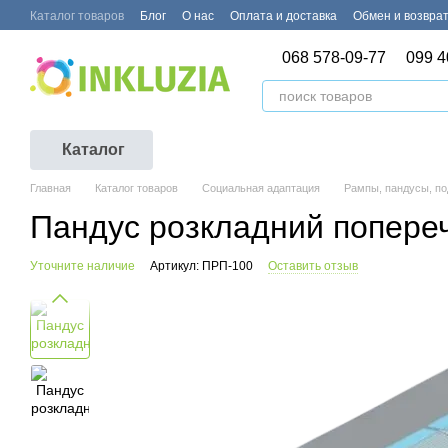
Перейти к основному контенту
Каталог товаров
Блог
О нас
Оплата и доставка
Обмен и возвра
068 578-09-77
099 4
Каталог
Главная
Каталог товаров
Социальная адаптация
Рампы, пандусы, п
Пандус розкладний попере
Уточните наличие
Артикул: ПРП-100
Оставить отзыв