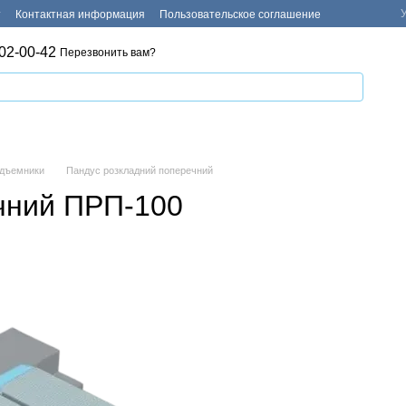
т
Контактная информация
Пользовательское соглашение
02-00-42
Перезвонить вам?
одъемники
Пандус розкладний поперечний
чний ПРП-100