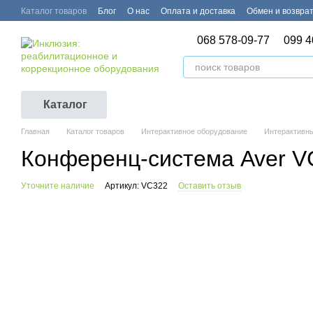
Перейти к основному контенту
Каталог товаров
Блог
О нас
Оплата и доставка
Обмен и возвра
068 578-09-77
099 4
Каталог
Главная
Каталог товаров
Интерактивное оборудование
Интерактивн
Конференц-система Aver 
Уточните наличие
Артикул: VC322
Оставить отзыв