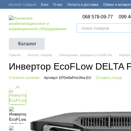
Перейти к основному контенту
Каталог товаров
Блог
О нас
Оплата и доставка
Обмен и возвра
068 578-09-77
099 4
Каталог
Главная
Каталог товаров
Электроника, зарядные устройства
Инверт
Инвертор EcoFLow DELTA 
Уточните наличие
Артикул: EFDeltaProUltra-EU
Оставить отзыв