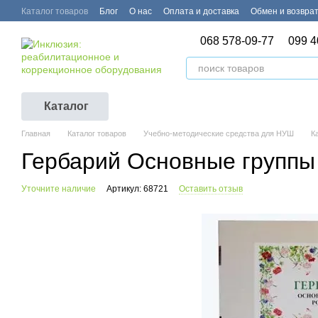
Перейти к основному контенту
Каталог товаров
Блог
О нас
Оплата и доставка
Обмен и возвра
068 578-09-77
099 4
Каталог
Главная
Каталог товаров
Учебно-методические средства для НУШ
К
Гербарий Основные группы
Уточните наличие
Артикул: 68721
Оставить отзыв