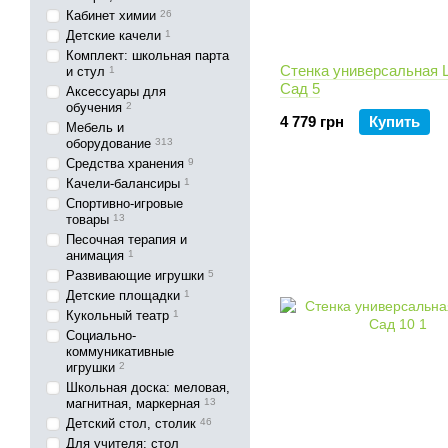
Кабинет химии
26
Детские качели
1
Комплект: школьная парта
Стенка универсальная 
и стул
1
Сад 5
Аксессуары для
обучения
2
4 779 грн
Купить
Мебель и
оборудование
313
Средства хранения
9
Качели-балансиры
1
Спортивно-игровые
товары
13
Песочная терапия и
анимация
1
Развивающие игрушки
5
Детские площадки
1
Кукольный театр
1
Социально-
коммуникативные
игрушки
2
Школьная доска: меловая,
магнитная, маркерная
13
Детский стол, столик
46
Для учителя: стол