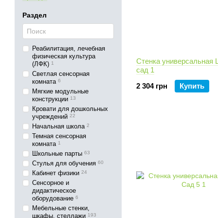
Раздел
Реабилитация, лечебная
физическая культура
Стенка универсальная 
(ЛФК)
1
сад 1
Светлая сенсорная
комната
6
2 304 грн
Купить
Мягкие модульные
конструкции
13
Кровати для дошкольных
учреждений
22
Начальная школа
2
Темная сенсорная
комната
1
Школьные парты
63
Стулья для обучения
60
Кабинет физики
24
Сенсорное и
дидактическое
оборудование
6
Мебельные стенки,
шкафы, стеллажи
193