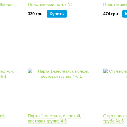
Школа-
Пластиковый лоток N1
Пластиковы
339 грн
Купить
474 грн
ой,
Парта 1-местная, с полкой,
Стул полоз
ростовая группа 4-6
трубе № 6