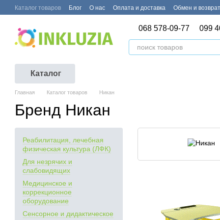
Перейти к основному контенту
Каталог товаров
Блог
О нас
Оплата и доставка
Обмен и возвра
068 578-09-77
099 4
Каталог
Главная
Каталог товаров
Никан
Бренд Никан
Реабилитация, лечебная
физическая культура (ЛФК)
Для незрячих и
слабовидящих
Медицинское и
коррекционное
оборудование
Сенсорное и дидактическое