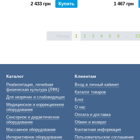
2 433 грн
Купить
1 467 грн
Назад
1
2
3
4
5
6
...
2
Каталог
Клиентам
Реабилитация, лечебная
Вход в личный кабинет
физическая культура (ЛФК)
Каталог товаров
Для незрячих и слабовидящих
Блог
Медицинское и коррекционное
О нас
оборудование
Оплата и доставка
Сенсорное и дидактическое
оборудование
Обмен и возврат
Массажное оборудование
Контактная информация
Интерактивное оборудование
Пользовательское соглашение