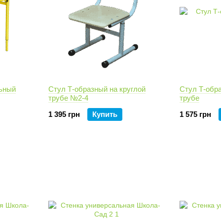
ьный
Стул Т-образный на круглой
Стул Т-обра
трубе №2-4
трубе
1 395 грн
Купить
1 575 грн