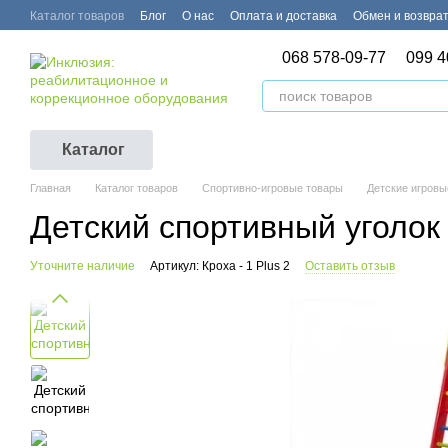
Перейти к основному контенту
Каталог товаров
Блог
О нас
Оплата и доставка
Обмен и возвра
068 578-09-77
099 4
Каталог
Главная
Каталог товаров
Спортивно-игровые товары
Детские игровы
Детский спортивный уголок 
Уточните наличие
Артикул: Кроха - 1 Plus 2
Оставить отзыв