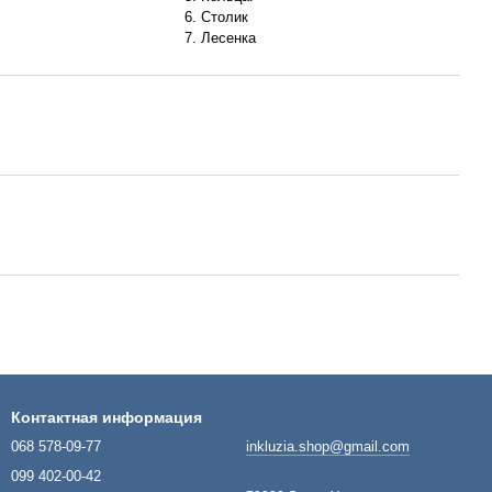
6. Столик
7. Лесенка
Контактная информация
068 578-09-77
inkluzia.shop@gmail.com
099 402-00-42