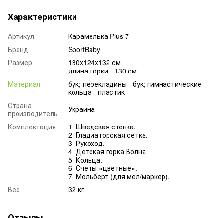
Характеристики
Артикул
Карамелька Plus 7
Бренд
SportBaby
Размер
130х124х132 см
длина горки - 130 см
Материал
бук; перекладины - бук; гимнастические
кольца - пластик
Страна
Украина
производитель
Комплектация
1. Шведская стенка.
2. Гладиаторская сетка.
3. Рукоход.
4. Детская горка Волна
5. Кольца.
6. Счеты «цветные».
7. Мольберт (для мел/маркер).
Вес
32 кг
Отзывы