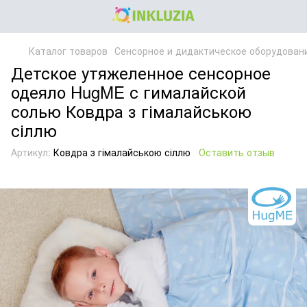
Каталог товаров
Сенсорное и дидактическое оборудован
Детское утяжеленное сенсорное
одеяло HugME с гималайской
солью Ковдра з гімалайською
сіллю
Артикул:
Ковдра з гімалайською сіллю
Оставить отзыв