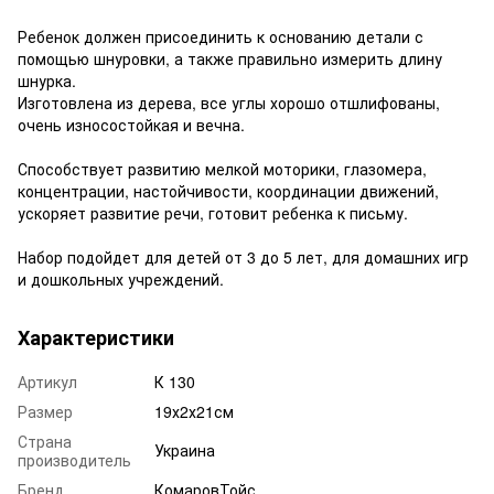
Ребенок должен
присоединить
к основанию
детали с
помощью
шнуровки
, а также правильно
измерить
длину
шнурка.
Изготовлена из дерева
,
все
углы
хорошо
отшлифованы
,
очень
износостойкая
и
вечна.
Способствует развитию
мелкой
моторики,
глазомера
,
концентрации
,
настойчивости
, координации
движений
,
ускоряет
развитие речи,
готовит
ребенка к
письму.
Набор
подойдет
для
детей
от
3 до 5
лет
, для домашних
игр
и
дошкольных учреждений.
Характеристики
Артикул
К 130
Размер
19х2х21см
Страна
Украина
производитель
Бренд
КомаровТойс