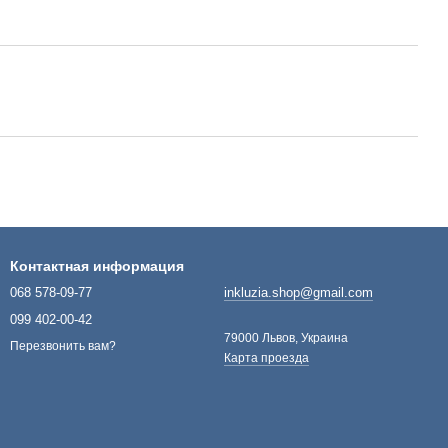
Контактная информация
068 578-09-77
inkluzia.shop@gmail.com
099 402-00-42
79000 Львов, Украина
Перезвонить вам?
Карта проезда