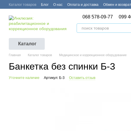
Перейти к основному контенту
Каталог товаров
Блог
О нас
Оплата и доставка
Обмен и возвра
068 578-09-77
099 4
Каталог
Главная
Каталог товаров
Медицинское и коррекционное оборудование
Банкетка без спинки Б-3
Уточните наличие
Артикул: Б-3
Оставить отзыв