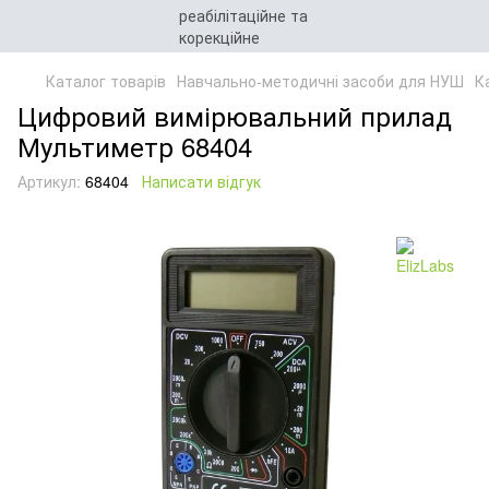
Каталог товарів
Навчально-методичні засоби для НУШ
К
Цифровий вимірювальний прилад
Мультиметр 68404
Артикул:
68404
Написати відгук