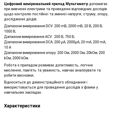
Цифровий вимірювальний прилад Мультиметр
допомагає
при вивченні електрики та проведенні відповідних дослідів
щодо контролю постійної та змінної напруги, струму, опору,
дослідженні діодів.
Діапазони вимірювання DCV: 200 mВ; 2000 mВ; 20 В; 200 В;
1000 В;
Дапазони вимірювання ACV : 200 В; 750 В;
Діапазони вимірювання DCA: 200 µA; 2000µA; 20 mA; 200 mA;
10 A
Діапазони вимірювання опору: 200 Oм; 2000 Oм; 20kOм; 200
kOм; 2000 kOм.
Робота
з
приладом
розвиває
допитливість,
логічне
мислення
,
пам'ять
та
уважність
, навчає аналізувати та
робити висновки.
Відноситься до демонстраційного обладнання
і
використовується для проведення дослідів з фізики у
навчальних закладах.
Характеристики