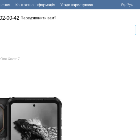
Укр
Рус
рнення
Контактна інформація
Угода користувача
02-00-42
Передзвонити вам?
One Xever 7