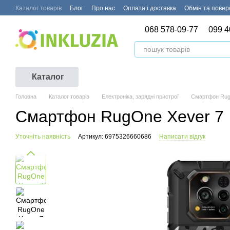
Перейти до основного контенту
Каталог товарів
Блог
Про нас
Оплата і доставка
Обмін та пове
068 578-09-77
099 4
Каталог
Головна
Каталог товарів
Електроніка, зарядні пристрої
Смартфон Rug
Смартфон RugOne Xever 7
Уточніть наявність
Артикул: 6975326660686
Написати відгук