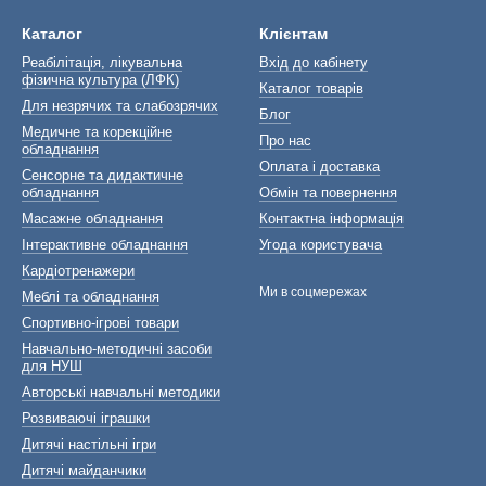
Каталог
Клієнтам
Реабілітація, лікувальна
Вхід до кабінету
фізична культура (ЛФК)
Каталог товарів
Для незрячих та слабозрячих
Блог
Медичне та корекційне
Про нас
обладнання
Оплата і доставка
Сенсорне та дидактичне
обладнання
Обмін та повернення
Масажне обладнання
Контактна інформація
Інтерактивне обладнання
Угода користувача
Кардіотренажери
Ми в соцмережах
Меблі та обладнання
Спортивно-ігрові товари
Навчально-методичні засоби
для НУШ
Авторські навчальні методики
Розвиваючі іграшки
Дитячі настільні ігри
Дитячі майданчики