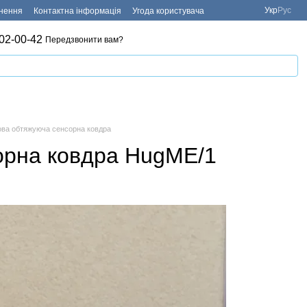
Укр
Рус
рнення
Контактна інформація
Угода користувача
02-00-42
Передзвонити вам?
кова обтяжуюча сенсорна ковдра
орна ковдра HugME/1