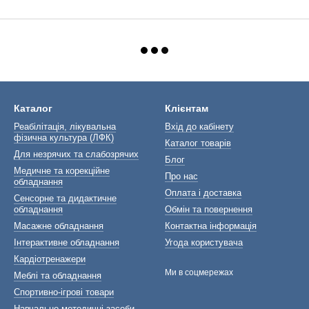
Каталог
Клієнтам
Реабілітація, лікувальна
Вхід до кабінету
фізична культура (ЛФК)
Каталог товарів
Для незрячих та слабозрячих
Блог
Медичне та корекційне
Про нас
обладнання
Оплата і доставка
Сенсорне та дидактичне
обладнання
Обмін та повернення
Масажне обладнання
Контактна інформація
Інтерактивне обладнання
Угода користувача
Кардіотренажери
Ми в соцмережах
Меблі та обладнання
Спортивно-ігрові товари
Навчально-методичні засоби