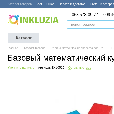
Перейти к основному контенту
Каталог товаров
Блог
О нас
Оплата и доставка
Обмен и возвра
068 578-09-77
099 4
Каталог
Главная
Каталог товаров
Учебно-методические средства для НУШ
П
Базовый математический к
Уточните наличие
Артикул: EX10510
Оставить отзыв