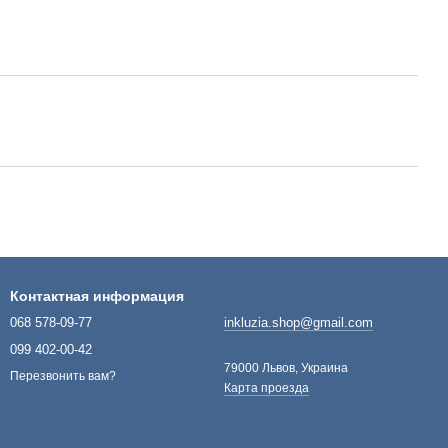
Контактная информация
068 578-09-77
inkluzia.shop@gmail.com
099 402-00-42
79000 Львов, Украина
Перезвонить вам?
Карта проезда