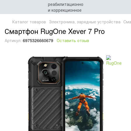
Каталог товаров
Электроника, зарядные устройства
Сма
Смартфон RugOne Xever 7 Pro
Артикул:
6975326660679
Оставить отзыв