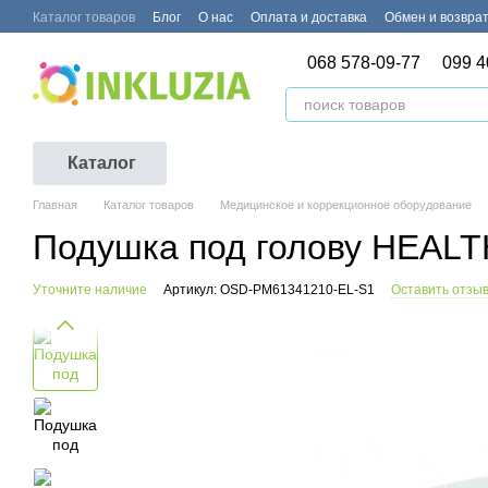
Перейти к основному контенту
Каталог товаров
Блог
О нас
Оплата и доставка
Обмен и возвра
068 578-09-77
099 4
Каталог
Главная
Каталог товаров
Медицинское и коррекционное оборудование
Подушка под голову HEAL
Уточните наличие
Артикул: OSD-PM61341210-EL-S1
Оставить отзы