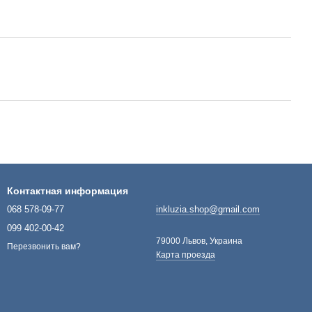
Контактная информация
068 578-09-77
inkluzia.shop@gmail.com
099 402-00-42
79000 Львов, Украина
Перезвонить вам?
Карта проезда