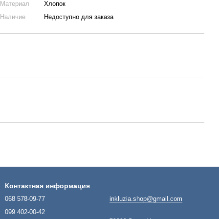
Материал
Хлопок
Наличие
Недоступно для заказа
Контактная информация
068 578-09-77
inkluzia.shop@gmail.com
099 402-00-42