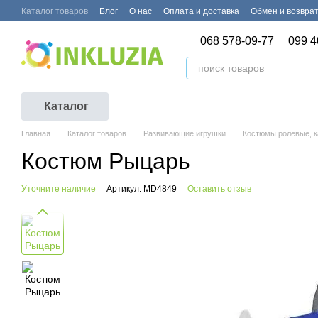
Перейти к основному контенту
Каталог товаров
Блог
О нас
Оплата и доставка
Обмен и возвра
068 578-09-77
099 4
Каталог
Главная
Каталог товаров
Развивающие игрушки
Костюмы ролевые, 
Костюм Рыцарь
Уточните наличие
Артикул: MD4849
Оставить отзыв