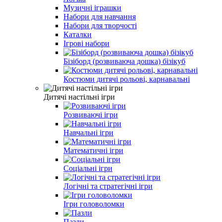
Музичні іграшки
Набори для навчання
Набори для творчості
Каталки
Ігрові набори
Бізіборд (розвиваюча дошка) бізікуб
Костюми дитячі рольові, карнавальні
Дитячі настільні ігри
Розвиваючі ігри
Навчальні ігри
Математичні ігри
Соціальні ігри
Логічні та стратегічні ігри
Ігри головоломки
Пазли