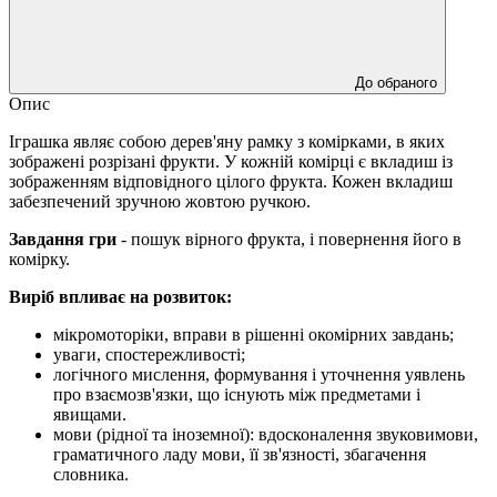
До обраного
Опис
Іграшка являє собою дерев'яну рамку з комірками, в яких
зображені розрізані фрукти. У кожній комірці є вкладиш із
зображенням відповідного цілого фрукта. Кожен вкладиш
забезпечений зручною жовтою ручкою.
Завдання гри
- пошук вірного фрукта, і повернення його в
комірку.
Виріб впливає на розвиток:
мікромоторіки, вправи в рішенні окомірних завдань;
уваги, спостережливості;
логічного мислення, формування і уточнення уявлень
про взаємозв'язки, що існують між предметами і
явищами.
мови (рідної та іноземної): вдосконалення звуковимови,
граматичного ладу мови, її зв'язності, збагачення
словника.