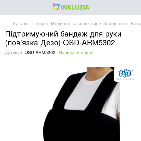
Каталог товарів
Медичне та корекційне обладнання
Банд
Підтримуючий бандаж для руки
(пов'язка Дезо) OSD-ARM5302
Артикул:
OSD-ARM5302
Написати відгук