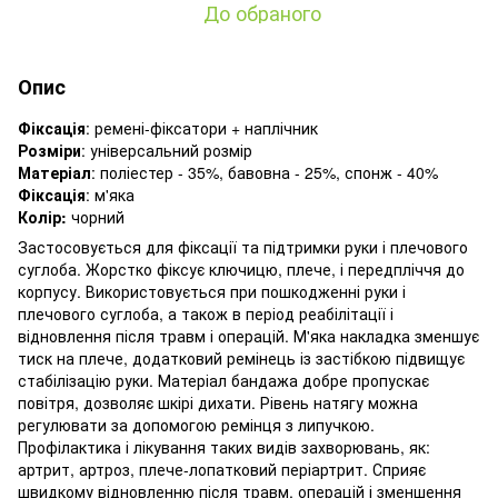
До обраного
Опис
Фіксація
: ремені-фіксатори + наплічник
Розміри
: універсальний розмір
Матеріал
: поліестер - 35%, бавовна - 25%, спонж - 40%
Фіксація
: м'яка
Колір:
чорний
Застосовується для фіксації та підтримки руки і плечового
суглоба. Жорстко фіксує ключицю, плече, і передпліччя до
корпусу. Використовується при пошкодженні руки і
плечового суглоба, а також в період реабілітації і
відновлення після травм і операцій. М'яка накладка зменшує
тиск на плече, додатковий ремінець із застібкою підвищує
стабілізацію руки. Матеріал бандажа добре пропускає
повітря, дозволяє шкірі дихати. Рівень натягу можна
регулювати за допомогою ремінця з липучкою.
Профілактика і лікування таких видів захворювань, як:
артрит, артроз, плече-лопатковий періартрит. Сприяє
швидкому відновленню після травм, операцій і зменшення