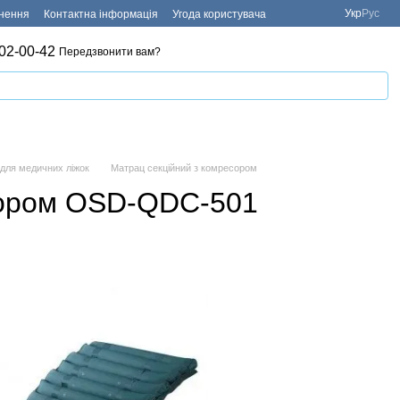
Укр
Рус
рнення
Контактна інформація
Угода користувача
02-00-42
Передзвонити вам?
для медичних ліжок
Матрац секційний з комресором
сором OSD-QDC-501