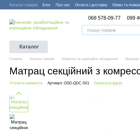
Перейти до основного контенту
Каталог товарів
Блог
Про нас
Оплата і доставка
Обмін та пове
068 578-09-77
099 4
Каталог
Головна
Каталог товарів
Медичне та корекційне обладнання
Матраци 
Матрац секційний з комре
Уточніть наявність
Артикул: OSD-QDC-501
Написати відгук