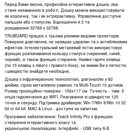
Перед Вами якісна, професійна інтерактивна дошка, яка
стане незамінною в роботі. Дошку можна використовувати
як класичну, так і як інтрерактивну. Управляння доступне
пальцем або стилусом. Відношення 4:3 та
розширення 32768 х 32768.
TRUBOARD працює з трьома різними видами проекторів.
Поверхня довговічна, не залишає царапин та з антибліковим
ефектом. Інтелектуальний металевий лоток використовує
функцію розпізнавання кольору стилуса (червоний, синій,
чорний), а також функцію стирання. Наявні гарячі клавіші
(по 15 клавіш з лівого і правого боку), за якими Ви з легкістю
і швидкістю знайдете необхідне.
Дошка з інфрачервоною технологією, діагоналлю у 82
дюйми, сірою металевою рамкою та Multi-Touch 10 дотиків.
Розмір проекційної поверхні - 156х117 см. Точність - 1мм. Є
опція підключення до WIFI. Реагування зі швидкістю 125
точок в секунду. Підтримка драйверів: Win 7/Win 8/Win 10 32
bit or 64 bit. MAC & Linux - доступні за запитом.
Програмне забезпечення: Teach Infinity Pro з функцією
створення інтерактивного класу та
українською локалізацією. Інтерфейс - USB типу A-В