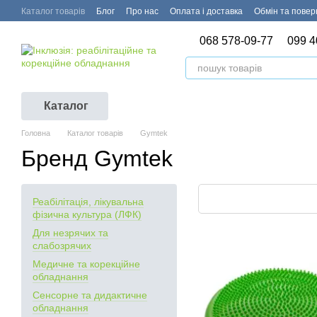
Перейти до основного контенту
Каталог товарів
Блог
Про нас
Оплата і доставка
Обмін та пове
068 578-09-77
099 4
Каталог
Головна
Каталог товарів
Gymtek
Бренд Gymtek
Реабілітація, лікувальна
фізична культура (ЛФК)
Для незрячих та
слабозрячих
Медичне та корекційне
обладнання
Сенсорне та дидактичне
обладнання