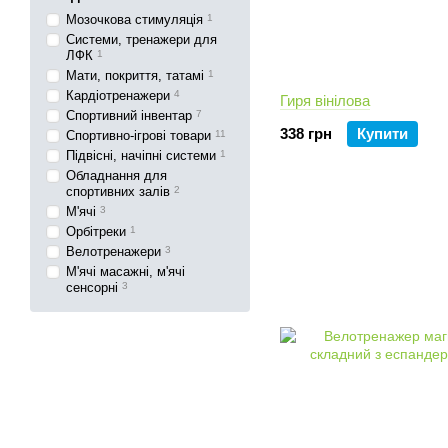
Мозочкова стимуляція
1
Системи, тренажери для
ЛФК
1
Мати, покриття, татамі
1
Кардіотренажери
4
Гиря вінілова
Спортивний інвентар
7
338 грн
Купити
Спортивно-ігрові товари
11
Підвісні, начіпні системи
1
Обладнання для
спортивних залів
2
М'ячі
3
Орбітреки
1
Велотренажери
3
М'ячі масажні, м'ячі
сенсорні
3