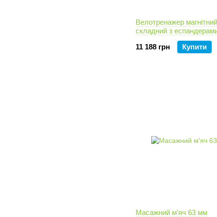
Велотренажер магнітни
складний з еспандерам
11 188 грн
Купити
Масажний м'яч 63 мм