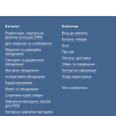
Каталог
Клієнтам
Реабілітація, лікувальна
Вхід до кабінету
фізична культура (ЛФК)
Каталог товарів
Для незрячих та слабозрячих
Блог
Медичне та корекційне
Про нас
обладнання
Оплата і доставка
Сенсорне та дидактичне
обладнання
Обмін та повернення
Масажне обладнання
Контактна інформація
Інтерактивне обладнання
Угода користувача
Кардіотренажери
Ми в соцмережах
Меблі та обладнання
Спортивно-ігрові товари
Навчально-методичні засоби
для НУШ
Авторські навчальні методики