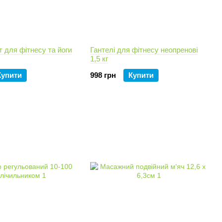
 для фітнесу та йоги
Гантелі для фітнесу неопренові
1,5 кг
Купити
998 грн
Купити