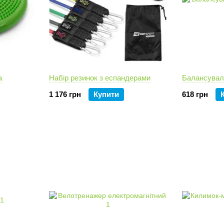
а
Набір резинок з еспандерами
Балансувал
1 176 грн
Купити
618 грн