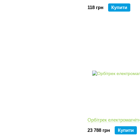
118 грн
Купити
Орбітрек електромагніт
23 788 грн
Купити