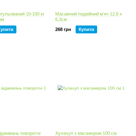
гульований 10-100 кг
Масажний подвійний м'яч 12,6 х
ом
6,3см
Купити
268 грн
Купити
іджимань поворотні
Хулахуп з масажером 100 см