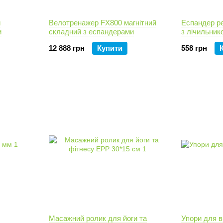
й
Велотренажер FX800 магнітний
Еспандер ре
и
складний з еспандерами
з лічильник
12 888 грн
Купити
558 грн
Масажний ролик для йоги та
Упори для в