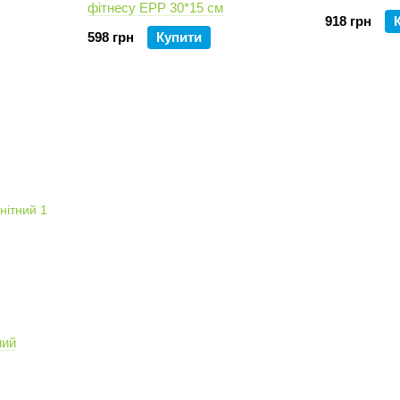
фітнесу ЕРР 30*15 см
918 грн
598 грн
Купити
ний