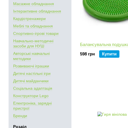
Масажне обладнання
Інтерактивне обладнання
Кардіотренажери
Меблі та обладнання
Спортивно-ігрові товари
Навчально-методичні
Балансувальна подушк
засоби для НУШ
Авторські навчальні
598 грн
Купити
методики
Розвиваючі іграшки
Дитячі настільні ігри
Дитячі майданчики
Соціальна адаптація
Конструктори Lego
Електроніка, зарядні
пристрої
Бренди
Розділ