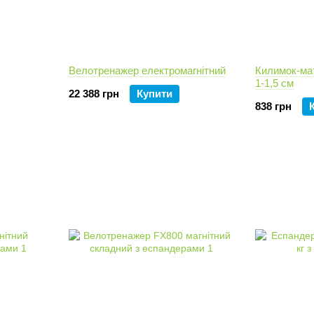
Велотренажер електромагнітний
Килимок-мат
1-1,5 см
22 388 грн
Купити
838 грн