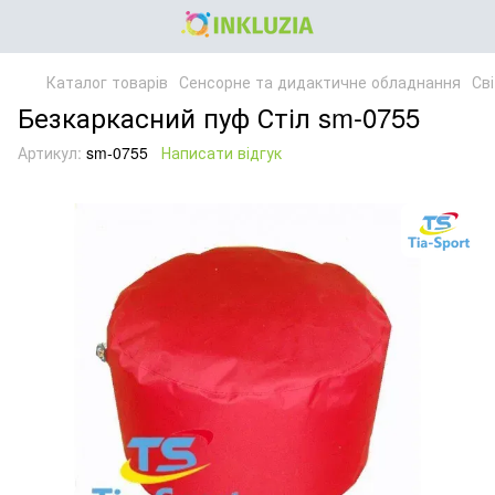
Каталог товарів
Сенсорне та дидактичне обладнання
Св
Безкаркасний пуф Стіл sm-0755
Артикул:
sm-0755
Написати відгук